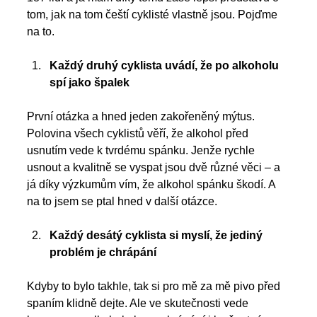
tom, jak na tom čeští cyklisté vlastně jsou. Pojďme 
na to. 
Každý druhý cyklista uvádí, že po alkoholu 
spí jako špalek 
První otázka a hned jeden zakořeněný mýtus. 
Polovina všech cyklistů věří, že alkohol před 
usnutím vede k tvrdému spánku. Jenže rychle 
usnout a kvalitně se vyspat jsou dvě různé věci – a 
já díky výzkumům vím, že alkohol spánku škodí. A 
na to jsem se ptal hned v další otázce. 
Každý desátý cyklista si myslí, že jediný 
problém je chrápání   
Kdyby to bylo takhle, tak si pro mě za mě pivo před 
spaním klidně dejte. Ale ve skutečnosti vede 