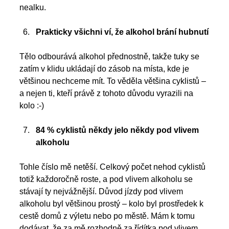
nealku. 
Prakticky všichni ví, že alkohol brání hubnutí
Tělo odbourává alkohol přednostně, takže tuky se 
zatím v klidu ukládají do zásob na místa, kde je 
většinou nechceme mít. To věděla většina cyklistů – 
a nejen ti, kteří právě z tohoto důvodu vyrazili na 
kolo :-) 
84 % cyklistů někdy jelo někdy pod vlivem 
alkoholu
Tohle číslo mě netěší. Celkový počet nehod cyklistů 
totiž každoročně roste, a pod vlivem alkoholu se 
stávají ty nejvážnější. Důvod jízdy pod vlivem 
alkoholu byl většinou prostý – kolo byl prostředek k 
cestě domů z výletu nebo po městě. Mám k tomu 
dodávat, že za mě rozhodně za řídítka pod vlivem 