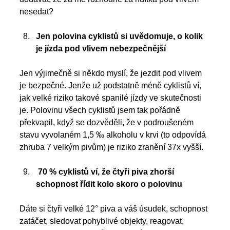
nesedat? 
Jen polovina cyklistů si uvědomuje, o kolik 
je jízda pod vlivem nebezpečnější
Jen výjimečně si někdo myslí, že jezdit pod vlivem 
je bezpečné. Jenže už podstatně méně cyklistů ví, 
jak velké riziko takové spanilé jízdy ve skutečnosti 
je. Polovinu všech cyklistů jsem tak pořádně 
překvapil, když se dozvěděli, že v podroušeném 
stavu vyvolaném 1,5 ‰ alkoholu v krvi (to odpovídá 
zhruba 7 velkým pivům) je riziko zranění 37x vyšší.  
 70 % cyklistů ví, že čtyři piva zhorší 
schopnost řídit kolo skoro o polovinu
Dáte si čtyři velké 12° piva a váš úsudek, schopnost 
zatáčet, sledovat pohyblivé objekty, reagovat, 