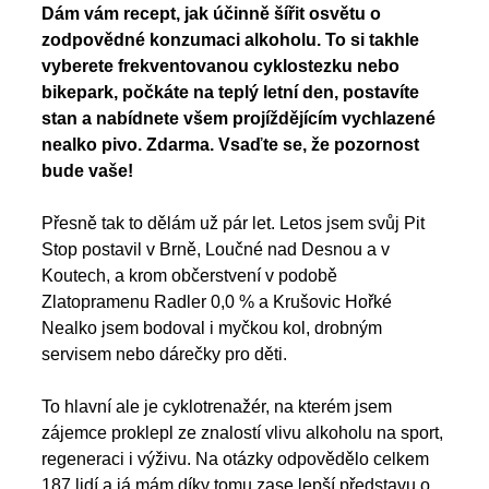
Dám vám recept, jak účinně šířit osvětu o 
zodpovědné konzumaci alkoholu. To si takhle 
vyberete frekventovanou cyklostezku nebo 
bikepark, počkáte na teplý letní den, postavíte 
stan a nabídnete všem projíždějícím vychlazené 
nealko pivo. Zdarma. Vsaďte se, že pozornost 
bude vaše! 
Přesně tak to dělám už pár let. Letos jsem svůj Pit 
Stop postavil v Brně, Loučné nad Desnou a v 
Koutech, a krom občerstvení v podobě 
Zlatopramenu Radler 0,0 % a Krušovic Hořké 
Nealko jsem bodoval i myčkou kol, drobným 
servisem nebo dárečky pro děti. 
To hlavní ale je cyklotrenažér, na kterém jsem 
zájemce proklepl ze znalostí vlivu alkoholu na sport, 
regeneraci i výživu. Na otázky odpovědělo celkem 
187 lidí a já mám díky tomu zase lepší představu o 