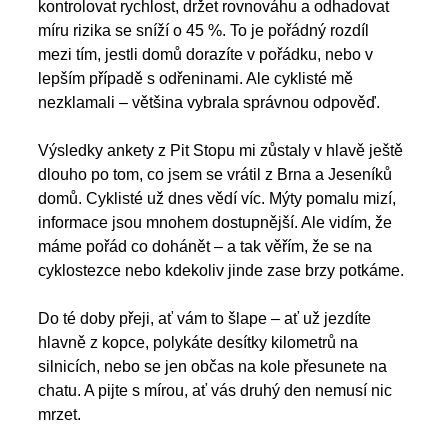
kontrolovat rychlost, držet rovnováhu a odhadovat 
míru rizika se sníží o 45 %. To je pořádný rozdíl 
mezi tím, jestli domů dorazíte v pořádku, nebo v 
lepším případě s odřeninami. Ale cyklisté mě 
nezklamali – většina vybrala správnou odpověď. 
Výsledky ankety z Pit Stopu mi zůstaly v hlavě ještě 
dlouho po tom, co jsem se vrátil z Brna a Jeseníků 
domů. Cyklisté už dnes vědí víc. Mýty pomalu mizí, 
informace jsou mnohem dostupnější. Ale vidím, že 
máme pořád co dohánět – a tak věřím, že se na 
cyklostezce nebo kdekoliv jinde zase brzy potkáme. 
Do té doby přeji, ať vám to šlape – ať už jezdíte 
hlavně z kopce, polykáte desítky kilometrů na 
silnicích, nebo se jen občas na kole přesunete na 
chatu. A pijte s mírou, ať vás druhý den nemusí nic 
mrzet. 