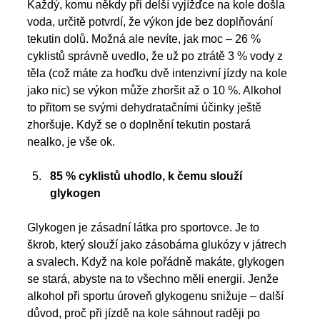
Každý, komu někdy při delší vyjížďce na kole došla 
voda, určitě potvrdí, že výkon jde bez doplňování 
tekutin dolů. Možná ale nevíte, jak moc – 26 % 
cyklistů správně uvedlo, že už po ztrátě 3 % vody z 
těla (což máte za hoďku dvě intenzivní jízdy na kole 
jako nic) se výkon může zhoršit až o 10 %. Alkohol 
to přitom se svými dehydratačními účinky ještě 
zhoršuje. Když se o doplnění tekutin postará 
nealko, je vše ok.  
85 % cyklistů uhodlo, k čemu slouží 
glykogen 
Glykogen je zásadní látka pro sportovce. Je to 
škrob, který slouží jako zásobárna glukózy v játrech 
a svalech. Když na kole pořádně makáte, glykogen 
se stará, abyste na to všechno měli energii. Jenže 
alkohol při sportu úroveň glykogenu snižuje – další 
důvod, proč při jízdě na kole sáhnout raději po 