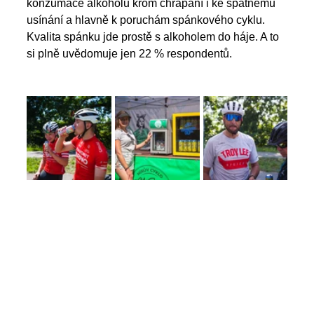
konzumace alkoholu krom chrápání i ke špatnému 
usínání a hlavně k poruchám spánkového cyklu. 
Kvalita spánku jde prostě s alkoholem do háje. A to 
si plně uvědomuje jen 22 % respondentů.  