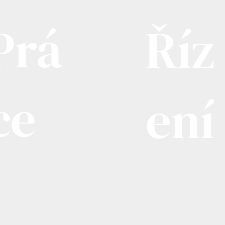
Prá
Říz
ce
ení